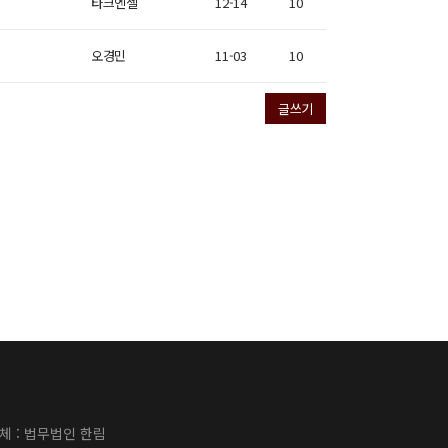
타크엔젤
12-14
10
오경민
11-03
10
글쓰기
 업체 : 법무법인 한림