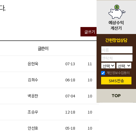
글쓰기
간편창업상담
글쓴이
날짜
조회
윤현욱
07-13
11
개인정보수집동의
김희수
06-18
10
SMS전송
백운찬
07-04
10
조승우
12-18
10
안선호
05-18
10