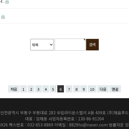
다.
.
처음
1
2
3
4
5
6
7
8
9
10
다음
맨끝
인천광역시 부평구 부평대로 283 우림라이온스밸리 A동 409호 (주)채움푸드
대표 : 임채용 사업자등록번호 : 130-86-91204
6926 팩스번호 : 032-653-8869 이메일 : 8829hs@naver.com 법률자문