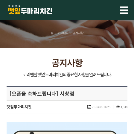
☰
홈
커뮤니티
공지사항
>
>
공지사항
[오픈을 축하드립니다] 서창점
깻잎두마리치킨
|
21-03-04 16:25
4,348