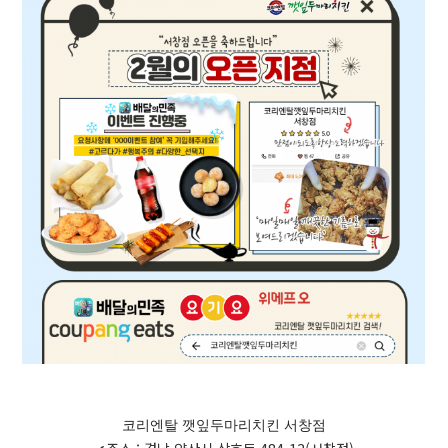
코리엔탈 깻잎두마리치킨 서창점