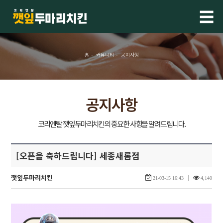
☰
홈
커뮤니티
공지사항
>
>
공지사항
[오픈을 축하드립니다] 세종새롬점
깻잎두마리치킨
|
21-03-15 16:43
4,140