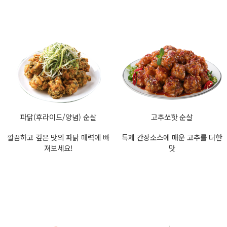
파닭(후라이드/양념) 순살
고추쏘핫 순살
깔끔하고 깊은 맛의 파닭 매력에 빠
특제 간장소스에 매운 고추를 더한
져보세요!
맛