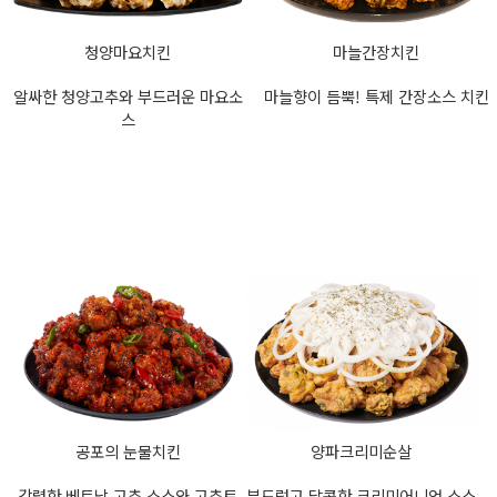
청양마요치킨
마늘간장치킨
알싸한 청양고추와 부드러운 마요소
마늘향이 듬뿍! 특제 간장소스 치킨
스
공포의 눈물치킨
양파크리미순살
강렬한 베트남 고추 소스와 고추토
부드럽고 달콤한 크리미어니언 소스