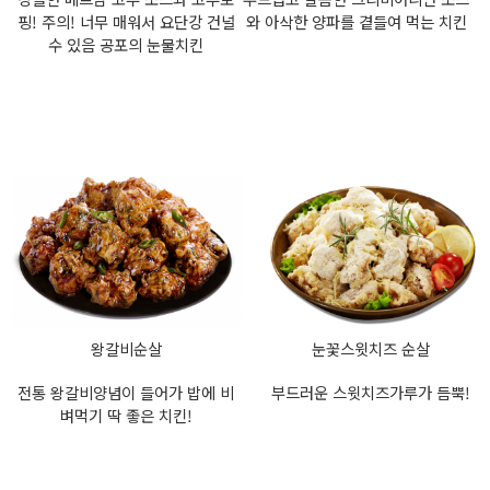
핑! 주의! 너무 매워서 요단강 건널
와 아삭한 양파를 곁들여 먹는 치킨
수 있음 공포의 눈물치킨
왕갈비순살
눈꽃스윗치즈 순살
전통 왕갈비양념이 들어가 밥에 비
부드러운 스윗치즈가루가 듬뿍!
벼먹기 딱 좋은 치킨!