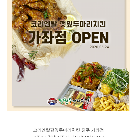
코리엔탈깻잎두마리치킨 진주 가좌점