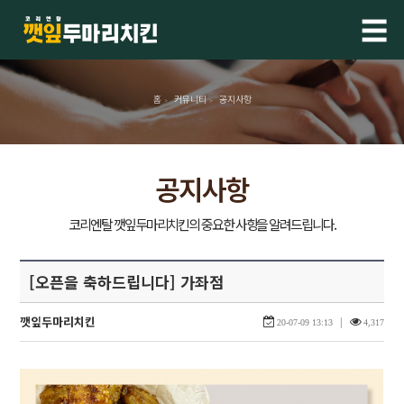
☰
홈
커뮤니티
공지사항
>
>
공지사항
[오픈을 축하드립니다] 가좌점
깻잎두마리치킨
|
20-07-09 13:13
4,317