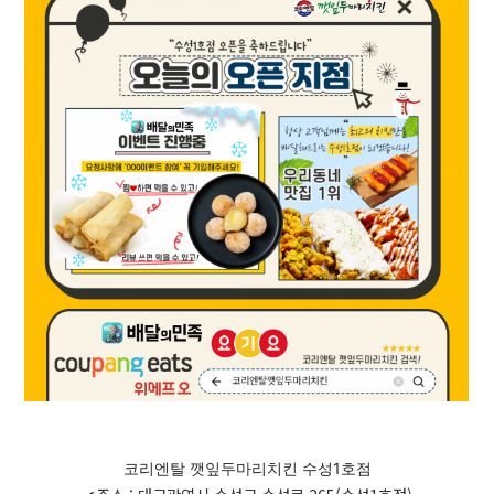
코리엔탈 깻잎두마리치킨 수성1호점