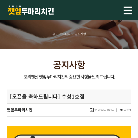
☰
홈
커뮤니티
공지사항
>
>
공지사항
[오픈을 축하드립니다] 수성1호점
깻잎두마리치킨
|
21-03-04 16:24
4,321