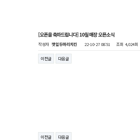
[오픈을 축하드립니다] 10월 매장 오픈소식
작성자
깻잎두마리치킨
22-10-27 08:51
조회
4,024회
이전글
다음글
이전글
다음글