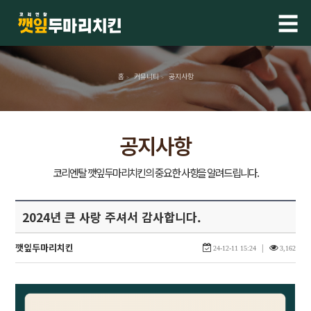
☰
홈
커뮤니티
공지사항
>
>
공지사항
2024년 큰 사랑 주셔서 감사합니다.
깻잎두마리치킨
|
24-12-11 15:24
3,162